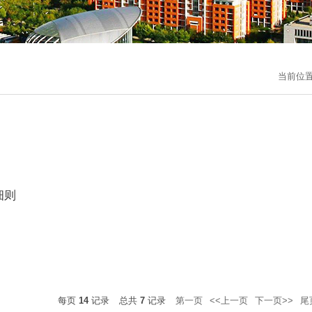
当前位
细则
每页
14
记录
总共
7
记录
第一页
<<上一页
下一页>>
尾